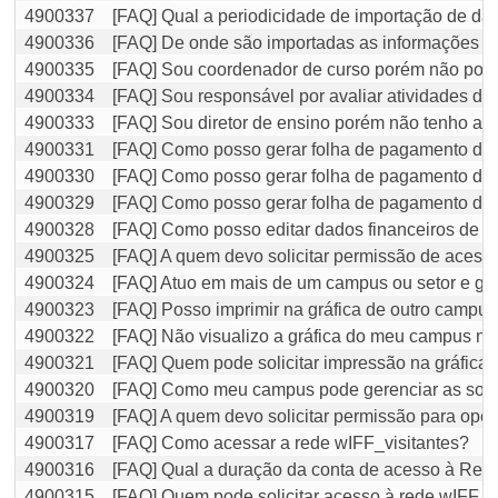
4900337
[FAQ] Qual a periodicidade de importação de dad
4900336
[FAQ] De onde são importadas as informações sob
4900335
[FAQ] Sou coordenador de curso porém não possu
4900334
[FAQ] Sou responsável por avaliar atividades d
4900333
[FAQ] Sou diretor de ensino porém não tenho ace
4900331
[FAQ] Como posso gerar folha de pagamento da
4900330
[FAQ] Como posso gerar folha de pagamento dos a
4900329
[FAQ] Como posso gerar folha de pagamento dos 
4900328
[FAQ] Como posso editar dados financeiros de al
4900325
[FAQ] A quem devo solicitar permissão de acesso
4900324
[FAQ] Atuo em mais de um campus ou setor e gos
4900323
[FAQ] Posso imprimir na gráfica de outro campu
4900322
[FAQ] Não visualizo a gráfica do meu campus no
4900321
[FAQ] Quem pode solicitar impressão na gráfica
4900320
[FAQ] Como meu campus pode gerenciar as soli
4900319
[FAQ] A quem devo solicitar permissão para oper
4900317
[FAQ] Como acessar a rede wIFF_visitantes?
4900316
[FAQ] Qual a duração da conta de acesso à Red
4900315
[FAQ] Quem pode solicitar acesso à rede wIFF_v