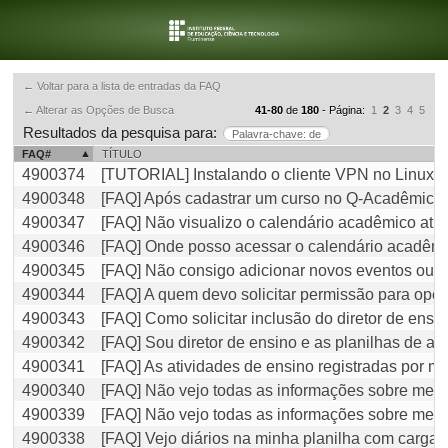
← Voltar para a lista de entradas da FAQ
← Alterar as Opções de Busca
41-80
de
180
- Página:
1
2
3
4
5
Resultados da pesquisa para:
Palavra-chave: de
FAQ#
TÍTULO
4900374
[TUTORIAL] Instalando o cliente VPN no Linux (
4900348
[FAQ] Após cadastrar um curso no Q-Acadêmico,
4900347
[FAQ] Não visualizo o calendário acadêmico atu
4900346
[FAQ] Onde posso acessar o calendário acadê
4900345
[FAQ] Não consigo adicionar novos eventos ou 
4900344
[FAQ] A quem devo solicitar permissão para oper
4900343
[FAQ] Como solicitar inclusão do diretor de ens
4900342
[FAQ] Sou diretor de ensino e as planilhas de al
4900341
[FAQ] As atividades de ensino registradas por m
4900340
[FAQ] Não vejo todas as informações sobre meus
4900339
[FAQ] Não vejo todas as informações sobre meus 
4900338
[FAQ] Vejo diários na minha planilha com carga 