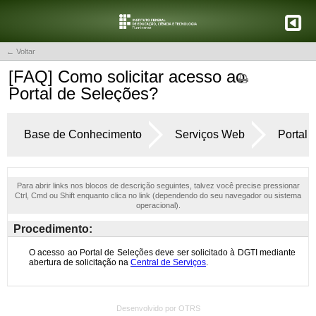
← Voltar
[FAQ] Como solicitar acesso ao
Portal de Seleções?
Base de Conhecimento
Serviços Web
Portal 
Para abrir links nos blocos de descrição seguintes, talvez você precise pressionar
Ctrl, Cmd ou Shift enquanto clica no link (dependendo do seu navegador ou sistema
operacional).
Procedimento:
Desenvolvido por OTRS