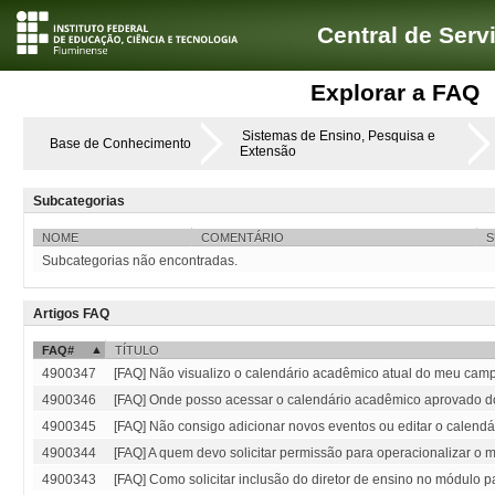
Central de Serv
Explorar a FAQ
Sistemas de Ensino, Pesquisa e
Base de Conhecimento
Extensão
Subcategorias
NOME
COMENTÁRIO
S
Subcategorias não encontradas.
Artigos FAQ
FAQ#
TÍTULO
4900347
[FAQ] Não visualizo o calendário acadêmico atual do meu camp
4900346
[FAQ] Onde posso acessar o calendário acadêmico aprovado
4900345
[FAQ] Não consigo adicionar novos eventos ou editar o calen
4900344
[FAQ] A quem devo solicitar permissão para operacionalizar o 
4900343
[FAQ] Como solicitar inclusão do diretor de ensino no módulo p