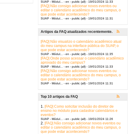
SUAP - Módul... - en - public (all) - 19/01/2024 11:33
[FAQ] Não consigo adicionar novos eventos ou
editar o calendário acadêmico do meu campus, o
que pode estar acontecendo?
SUAP - Módul... - en - public (all) - 19/01/2024 11:31
Artigos da FAQ atualizados recentemente.
[FAQ] Não visualizo o calendário acadêmico atual
do meu campus na interface pública do SUAP, o
que pode estar acontecendo?
SUAP - Módul... - en - public (all) - 19/01/2024 11:35
[FAQ] Onde posso acessar o calendário acadêmico
aprovado do meu campus?
SUAP - Módul... - en - public (all) - 19/01/2024 11:33
[FAQ] Não consigo adicionar novos eventos ou
editar o calendário acadêmico do meu campus, o
que pode estar acontecendo?
SUAP - Módul... - en - public (all) - 19/01/2024 11:31
Top 10 artigos da FAQ
1.
[FAQ] Como solicitar inclusão do diretor de
ensino no módulo para cadastrar calendários e
eventos?
SUAP - Módul... - en - public (all) - 19/01/2024 11:26
2.
[FAQ] Não consigo adicionar novos eventos ou
editar o calendário acadêmico do meu campus, o
que pode estar acontecendo?