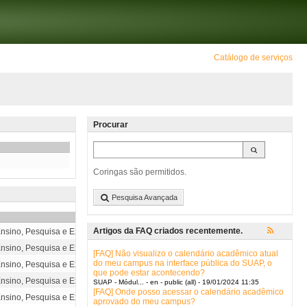
Catálogo de serviços
Procurar
Coringas são permitidos.
Pesquisa Avançada
Artigos da FAQ criados recentemente.
nsino, Pesquisa e Extensão::S...
nsino, Pesquisa e Extensão::S...
[FAQ] Não visualizo o calendário acadêmico atual
do meu campus na interface pública do SUAP, o
nsino, Pesquisa e Extensão::S...
que pode estar acontecendo?
nsino, Pesquisa e Extensão::S...
SUAP - Módul... - en - public (all) - 19/01/2024 11:35
[FAQ] Onde posso acessar o calendário acadêmico
nsino, Pesquisa e Extensão::S...
aprovado do meu campus?