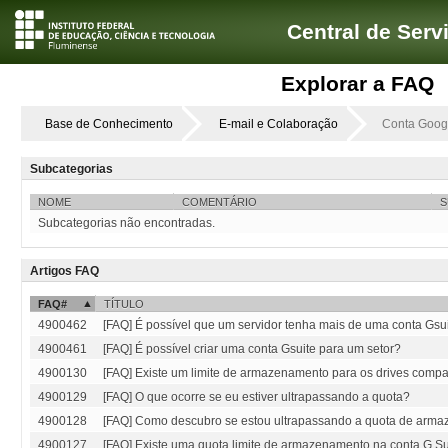
Central de Serv
Explorar a FAQ
Base de Conhecimento
E-mail e Colaboração
Conta Google
Subcategorias
NOME
COMENTÁRIO
S
Subcategorias não encontradas.
Artigos FAQ
FAQ#
TÍTULO
4900462
[FAQ] É possível que um servidor tenha mais de uma conta Gsu
4900461
[FAQ] É possível criar uma conta Gsuite para um setor?
4900130
[FAQ] Existe um limite de armazenamento para os drives compa
4900129
[FAQ] O que ocorre se eu estiver ultrapassando a quota?
4900128
[FAQ] Como descubro se estou ultrapassando a quota de arm
4900127
[FAQ] Existe uma quota limite de armazenamento na conta G Su