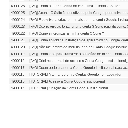
4900126
[FAQ] Como alterar a senha da conta institucional G Suite?
4900125
[FAQ] A conta G Suite foi desativada pelo Google por motivo 
4900124
[FAQ] É possível a criação de mais de uma conta Google Institu
4900123
[FAQ] Ocorre erro ao tentar criar a conta G Suite para discent
4900122
[FAQ] Como sincronizar a minha conta G Suite ?
4900121
[FAQ] Como solicitar a instalação de aplicativos no Google Wo
4900120
[FAQ] Não me lembro do meu usuário da Conta Google Instituc
4900119
[FAQ] Como faço para transferir o conteúdo de minha Conta Goo
4900118
[FAQ] Criei meu e-mail de acesso à Conta Google Institucional,
4900117
[FAQ] Quem pode criar uma Conta Google Institucional para ac
4900116
[TUTORIAL] Alternando entre Contas Google no navegador
4900115
[TUTORIAL] Acesso à Conta Google Institucional
4900114
[TUTORIAL] Criação de Conta Google Institucional