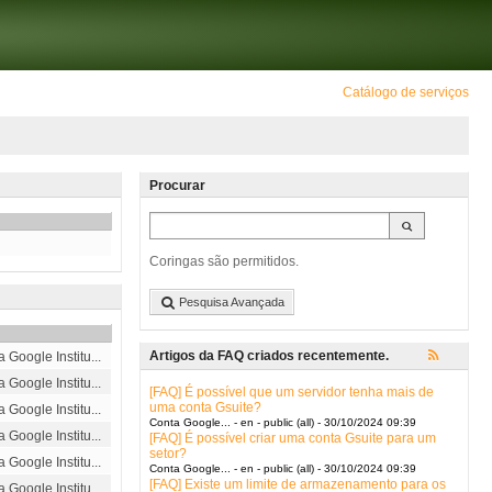
Catálogo de serviços
Procurar
Coringas são permitidos.
Pesquisa Avançada
Artigos da FAQ criados recentemente.
Google Institu...
Google Institu...
[FAQ] É possível que um servidor tenha mais de
uma conta Gsuite?
Google Institu...
Conta Google... - en - public (all) - 30/10/2024 09:39
Google Institu...
[FAQ] É possível criar uma conta Gsuite para um
setor?
Google Institu...
Conta Google... - en - public (all) - 30/10/2024 09:39
[FAQ] Existe um limite de armazenamento para os
Google Institu...