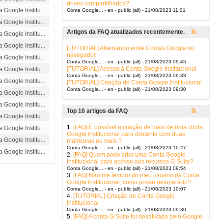
drives compartilhados?
Google Institu...
Conta Google... - en - public (all) - 21/08/2023 11:01
Google Institu...
Artigos da FAQ atualizados recentemente.
Google Institu...
Google Institu...
[TUTORIAL] Alternando entre Contas Google no
navegador
Google Institu...
Conta Google... - en - public (all) - 21/08/2023 09:45
[TUTORIAL] Acesso à Conta Google Institucional
Google Institu...
Conta Google... - en - public (all) - 21/08/2023 09:33
Google Institu...
[TUTORIAL] Criação de Conta Google Institucional
Conta Google... - en - public (all) - 21/08/2023 09:30
Google Institu...
Google Institu...
Top 10 artigos da FAQ
Google Institu...
1.
[FAQ] É possível a criação de mais de uma conta
Google Institu...
Google Institucional para discente com duas
Google Institu...
matrículas ou mais ?
Conta Google... - en - public (all) - 21/08/2023 10:27
Google Institu...
2.
[FAQ] Quem pode criar uma Conta Google
Institucional para acesso aos recursos G Suite?
Conta Google... - en - public (all) - 21/08/2023 09:54
3.
[FAQ] Não me lembro do meu usuário da Conta
Google Institucional, como posso recuperá-lo?
Conta Google... - en - public (all) - 21/08/2023 10:07
4.
[TUTORIAL] Criação de Conta Google
Institucional
Conta Google... - en - public (all) - 21/08/2023 09:30
5.
[FAQ] A conta G Suite foi desativada pelo Google