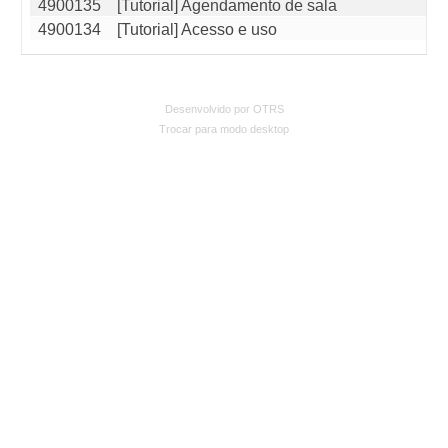
4900135
[Tutorial] Agendamento de sala
4900134
[Tutorial] Acesso e uso
Desenvolvido por OTRS
Trocar para modo desktop