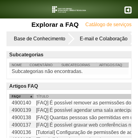
Explorar a FAQ
Catálogo de serviços
Base de Conhecimento
E-mail e Colaboração
Subcategorias
NOME
COMENTÁRIO
SUBCATEGORIAS
ARTIGOS FAQ
Subcategorias não encontradas.
Artigos FAQ
FAQ#
TÍTULO
4900140
[FAQ] É possível remover as permissões dos d
4900139
[FAQ] É possível agendar uma sala antecipa
4900138
[FAQ] Quantas pessoas são permitidas em uma 
4900137
[FAQ] É possível gravar web conferências no G
4900136
[Tutorial] Configuração de permissões de ace